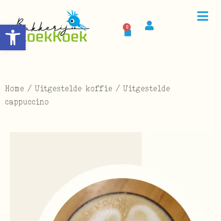
Toolbar openen
0
Home
/
Uitgestelde koffie
/ Uitgestelde
cappuccino