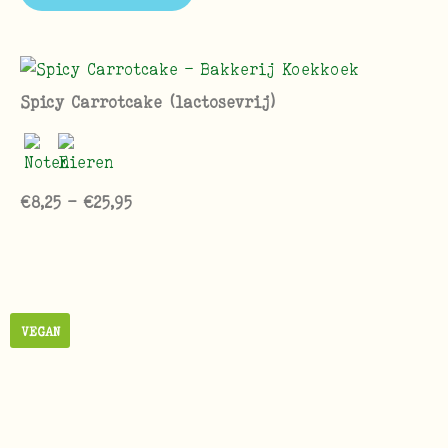
Spicy Carrotcake (lactosevrij)
€
8,25
-
€
25,95
VEGAN