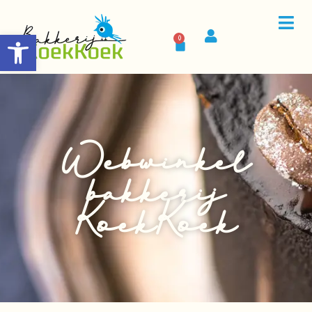
Toolbar openen
0
Webwinkel
bakkerij
KoekKoek